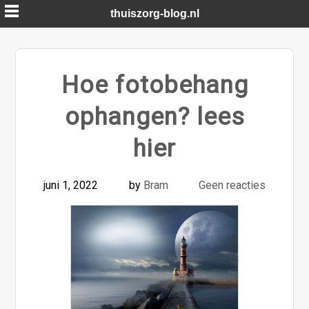
Skip
thuiszorg-blog.nl
to
content
Hoe fotobehang
ophangen? lees
hier
juni 1, 2022
by
Bram
Geen reacties