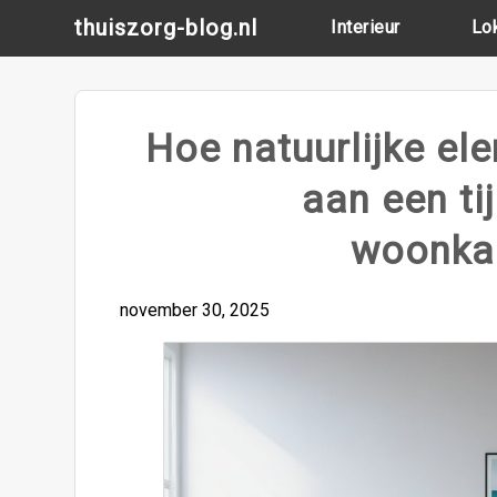
Skip
thuiszorg-blog.nl
Interieur
Lo
to
content
Hoe natuurlijke el
aan een ti
woonkam
november 30, 2025