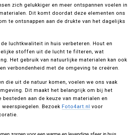
sen zich gelukkiger en meer ontspannen voelen in
e materialen. Dit komt doordat deze elementen ons
 om te ontsnappen aan de drukte van het dagelijks
e luchtkwaliteit in huis verbeteren. Hout en
jke stoffen uit de lucht te filteren, wat
g. Het gebruik van natuurlijke materialen kan ook
t en verbondenheid met de omgeving te creëren.
 die uit de natuur komen, voelen we ons vaak
geving. Dit maakt het belangrijk om bij het
e besteden aan de keuze van materialen en
d weerspiegelen. Bezoek
Foto4art.nl
voor
oratie.
oemen zorgen voor een warme en levendige sfeer in huis.