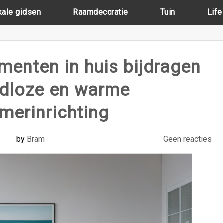
kale gidsen
Raamdecoratie
Tuin
Life
ementen in huis bijdragen
jdloze en warme
erinrichting
by
Bram
Geen reacties