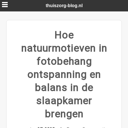
Skip
thuiszorg-blog.nl
to
content
Hoe
natuurmotieven in
fotobehang
ontspanning en
balans in de
slaapkamer
brengen