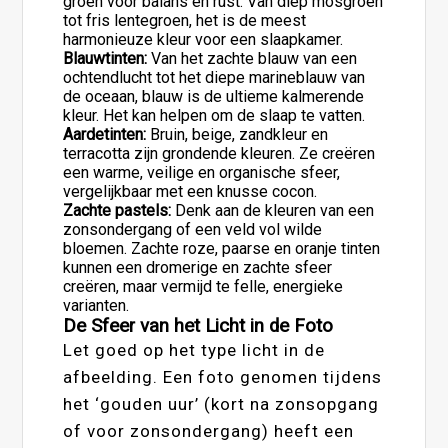
groen voor balans en rust. Van diep mosgroen
tot fris lentegroen, het is de meest
harmonieuze kleur voor een slaapkamer.
Blauwtinten:
Van het zachte blauw van een
ochtendlucht tot het diepe marineblauw van
de oceaan, blauw is de ultieme kalmerende
kleur. Het kan helpen om de slaap te vatten.
Aardetinten:
Bruin, beige, zandkleur en
terracotta zijn grondende kleuren. Ze creëren
een warme, veilige en organische sfeer,
vergelijkbaar met een knusse cocon.
Zachte pastels:
Denk aan de kleuren van een
zonsondergang of een veld vol wilde
bloemen. Zachte roze, paarse en oranje tinten
kunnen een dromerige en zachte sfeer
creëren, maar vermijd te felle, energieke
varianten.
De Sfeer van het Licht in de Foto
Let goed op het type licht in de
afbeelding. Een foto genomen tijdens
het ‘gouden uur’ (kort na zonsopgang
of voor zonsondergang) heeft een