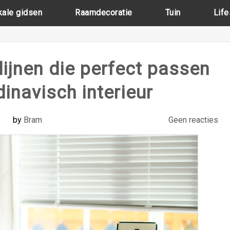
kale gidsen
Raamdecoratie
Tuin
Life
dijnen die perfect passen
dinavisch interieur
by
Bram
Geen reacties