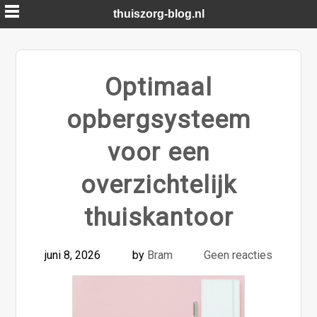
Skip
thuiszorg-blog.nl
to
content
Optimaal
opbergsysteem
voor een
overzichtelijk
thuiskantoor
juni 8, 2026
by
Bram
Geen reacties