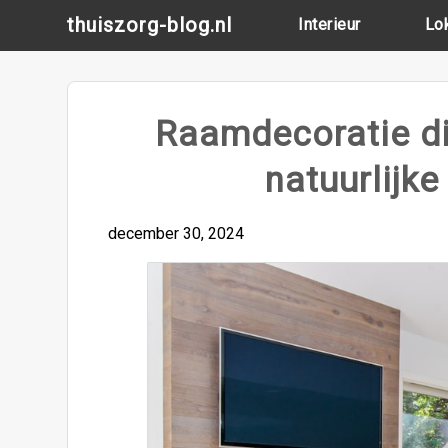
Skip
thuiszorg-blog.nl
Interieur
Lo
to
content
Raamdecoratie die
natuurlijke
december 30, 2024