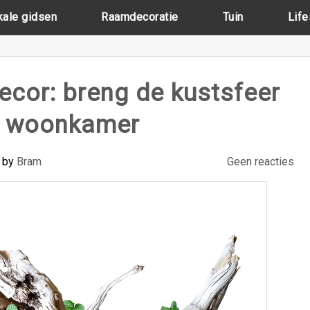
kale gidsen
Raamdecoratie
Tuin
Life
ecor: breng de kustsfeer
e woonkamer
by
Bram
Geen reacties