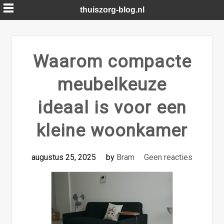
Skip
thuiszorg-blog.nl
to
content
Waarom compacte
meubelkeuze
ideaal is voor een
kleine woonkamer
augustus 25, 2025
by
Bram
Geen reacties